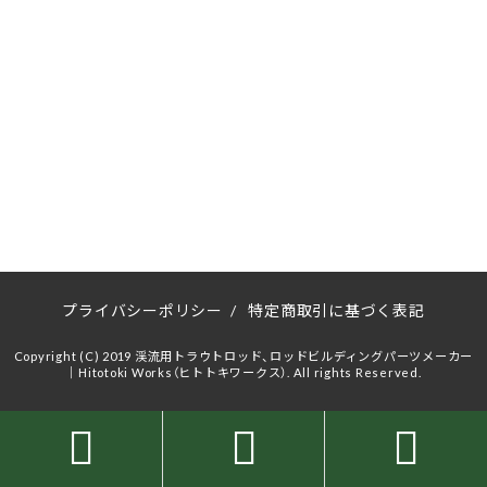
プライバシーポリシー
/
特定商取引に基づく表記
Copyright (C) 2019 渓流用トラウトロッド、ロッドビルディングパーツメーカー
｜Hitotoki Works（ヒトトキワークス）. All rights Reserved.


