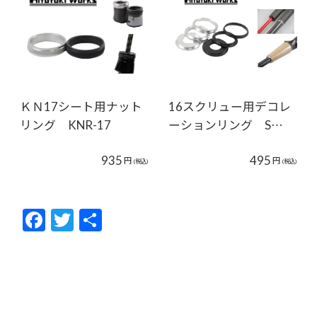
ＫＮ17シート用ナット
16スクリュー用デコレ
リング KNR-17
ーションリング S…
935
495
円
円
(税込)
(税込)
F
T
共
ac
w
有
e
itt
b
er
o