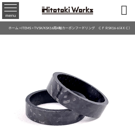

menu
ホーム
>
ITEMS
>
TVSK/KSK16用4軸カーボンフードリング ＣＦＲSK16-6（4ＸＣ）