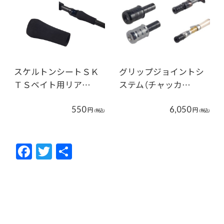
スケルトンシートＳＫ
グリップジョイントシ
ＴＳベイト用リア…
ステム（チャッカ…
550
6,050
円
円
(税込)
(税込)
F
T
共
ac
w
有
e
itt
b
er
o