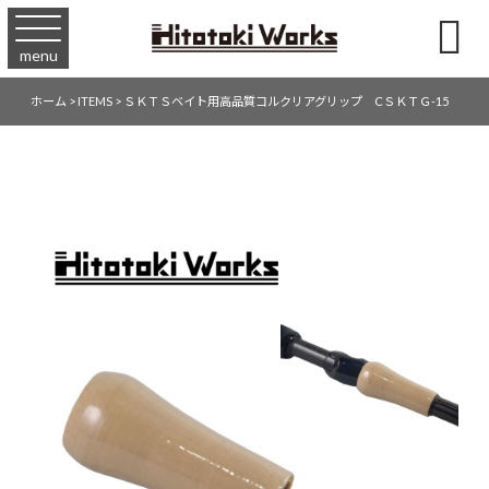

menu
ホーム
>
ITEMS
>
ＳＫＴＳベイト用高品質コルクリアグリップ CＳＫＴＧ-15