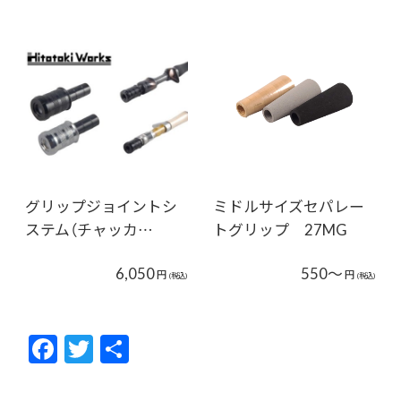
グリップジョイントシ
ミドルサイズセパレー
ステム（チャッカ…
トグリップ 27MG
6,050
550～
円
円
(税込)
(税込)
F
T
共
ac
w
有