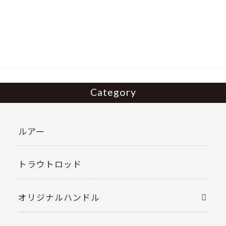
e
itt
b
er
o
o
k
Category
ルアー
トラウトロッド
オリジナルハンドル