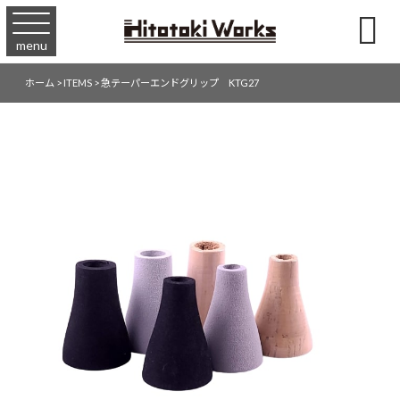

menu
ホーム
>
ITEMS
>
急テーパーエンドグリップ KTG27