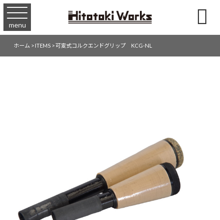

menu
ホーム
>
ITEMS
>
可変式コルクエンドグリップ KCG-NL