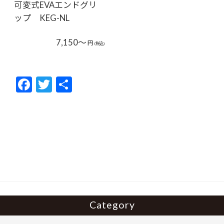
可変式EVAエンドグリ
ップ KEG-NL
7,150～
円
(税込)
F
T
共
ac
w
有
e
itt
b
er
o
o
k
Category