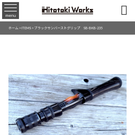

menu
ホーム
>
ITEMS
>
ブラックサンバーストグリップ SB-BKB-235