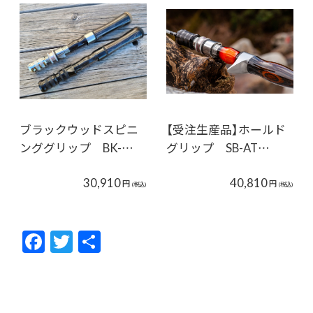
ブラックウッドスピニ
【受注生産品】ホールド
ンググリップ BK-…
グリップ SB-AT…
30,910
40,810
円
円
(税込)
(税込)
F
T
共
ac
w
有
e
itt
b
er