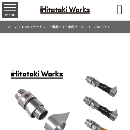

menu
ホーム
>
ITEMS
>
ウッドシート専用ベイト金属パーツ Ｂ－ＵＭＰ（Ｓ）