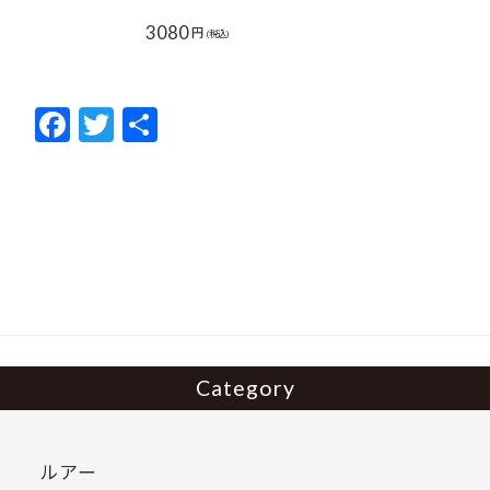
3080
円
(税込)
F
T
共
ac
w
有
e
itt
b
er
o
o
k
Category
ルアー